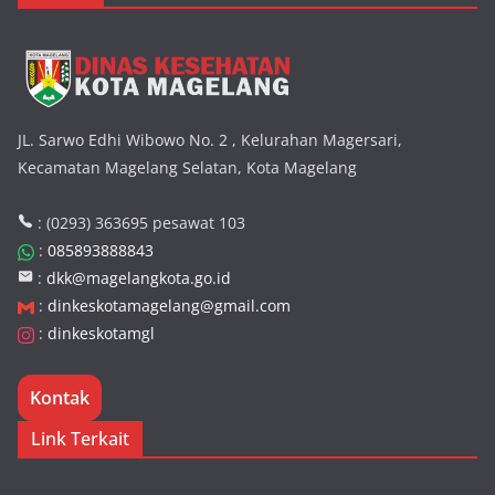
JL. Sarwo Edhi Wibowo No. 2 , Kelurahan Magersari,
Kecamatan Magelang Selatan, Kota Magelang
: (0293) 363695 pesawat 103
:
085893888843
:
dkk@magelangkota.go.id
:
dinkeskotamagelang@gmail.com
:
dinkeskotamgl
Kontak
Link Terkait