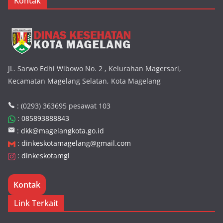
Kontak
JL. Sarwo Edhi Wibowo No. 2 , Kelurahan Magersari,
Kecamatan Magelang Selatan, Kota Magelang
: (0293) 363695 pesawat 103
:
085893888843
:
dkk@magelangkota.go.id
:
dinkeskotamagelang@gmail.com
:
dinkeskotamgl
Kontak
Link Terkait