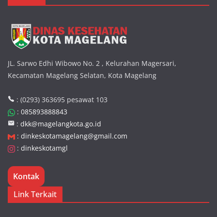
JL. Sarwo Edhi Wibowo No. 2 , Kelurahan Magersari,
Kecamatan Magelang Selatan, Kota Magelang
: (0293) 363695 pesawat 103
:
085893888843
:
dkk@magelangkota.go.id
:
dinkeskotamagelang@gmail.com
:
dinkeskotamgl
Kontak
Link Terkait