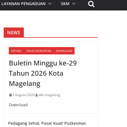
LAYANAN PENGADUAN
SKM
NEWS
ARTIKEL
DINAS KESEHATAN
DOWNLOAD
Buletin Minggu ke-29
Tahun 2026 Kota
Magelang
3 August 2026
dkk magelang
Download
Pedagang Sehat, Pasar Kuat! Puskesmas