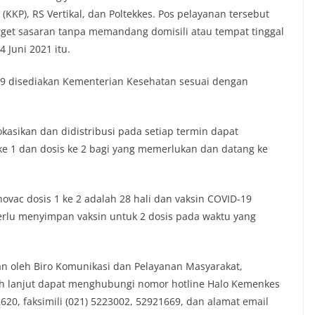
KKP), RS Vertikal, dan Poltekkes. Pos pelayanan tersebut
et sasaran tanpa memandang domisili atau tempat tinggal
 Juni 2021 itu.
-19 disediakan Kementerian Kesehatan sesuai dengan
okasikan dan didistribusi pada setiap termin dapat
ke 1 dan dosis ke 2 bagi yang memerlukan dan datang ke
vac dosis 1 ke 2 adalah 28 hali dan vaksin COVID-19
erlu menyimpan vaksin untuk 2 dosis pada waktu yang
rkan oleh Biro Komunikasi dan Pelayanan Masyarakat,
ih lanjut dapat menghubungi nomor hotline Halo Kemenkes
20, faksimili (021) 5223002, 52921669, dan alamat email