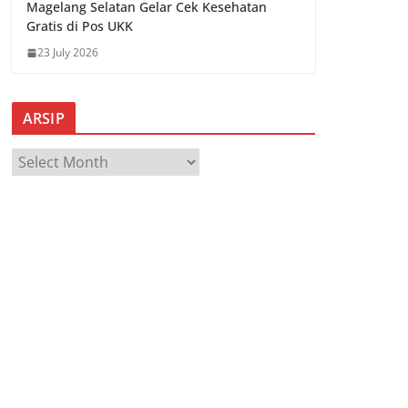
Magelang Selatan Gelar Cek Kesehatan
Gratis di Pos UKK
23 July 2026
ARSIP
A
R
S
I
P