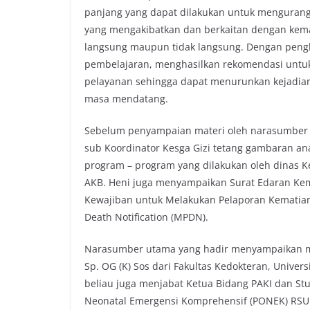
panjang yang dapat dilakukan untuk mengurang
yang mengakibatkan dan berkaitan dengan kemati
langsung maupun tidak langsung. Dengan pengk
pembelajaran, menghasilkan rekomendasi untuk 
pelayanan sehingga dapat menurunkan kejadian k
masa mendatang.
Sebelum penyampaian materi oleh narasumber u
sub Koordinator Kesga Gizi tetang gambaran anal
program – program yang dilakukan oleh dinas 
AKB. Heni juga menyampaikan Surat Edaran Kem
Kewajiban untuk Melakukan Pelaporan Kematian I
Death Notification (MPDN).
Narasumber utama yang hadir menyampaikan mate
Sp. OG (K) Sos dari Fakultas Kedokteran, Unive
beliau juga menjabat Ketua Bidang PAKI dan St
Neonatal Emergensi Komprehensif (PONEK) RSUP