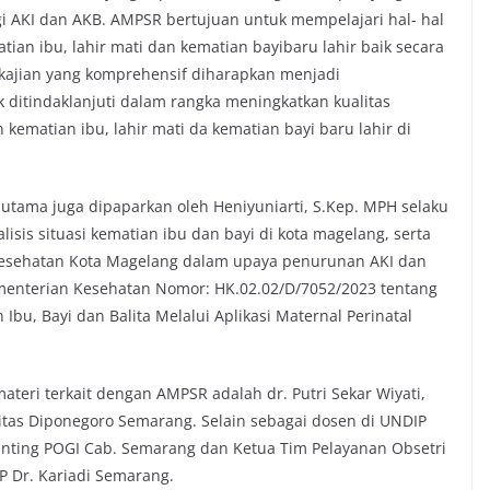
i AKI dan AKB. AMPSR bertujuan untuk mempelajari hal- hal
an ibu, lahir mati dan kematian bayibaru lahir baik secara
ajian yang komprehensif diharapkan menjadi
ditindaklanjuti dalam rangka meningkatkan kualitas
ematian ibu, lahir mati da kematian bayi baru lahir di
tama juga dipaparkan oleh Heniyuniarti, S.Kep. MPH selaku
isis situasi kematian ibu dan bayi di kota magelang, serta
Kesehatan Kota Magelang dalam upaya penurunan AKI dan
enterian Kesehatan Nomor: HK.02.02/D/7052/2023 tentang
bu, Bayi dan Balita Melalui Aplikasi Maternal Perinatal
ri terkait dengan AMPSR adalah dr. Putri Sekar Wiyati,
rsitas Diponegoro Semarang. Selain sebagai dosen di UNDIP
unting POGI Cab. Semarang dan Ketua Tim Pelayanan Obsetri
 Dr. Kariadi Semarang.