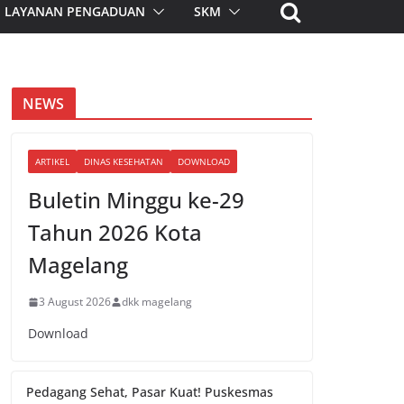
LAYANAN PENGADUAN
SKM
NEWS
ARTIKEL
DINAS KESEHATAN
DOWNLOAD
Buletin Minggu ke-29
Tahun 2026 Kota
Magelang
3 August 2026
dkk magelang
Download
Pedagang Sehat, Pasar Kuat! Puskesmas