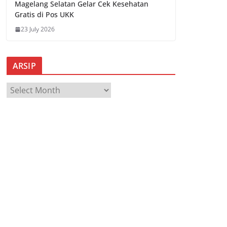
Magelang Selatan Gelar Cek Kesehatan
Gratis di Pos UKK
23 July 2026
ARSIP
A
R
S
I
P