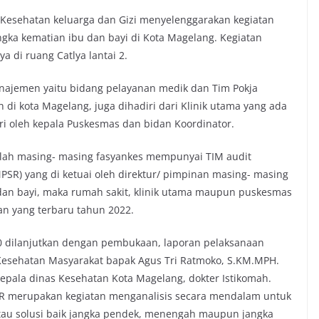
ja Kesehatan keluarga dan Gizi menyelenggarakan kegiatan
gka kematian ibu dan bayi di Kota Magelang. Kegiatan
a di ruang Catlya lantai 2.
manajemen yaitu bidang pelayanan medik dan Tim Pokja
 di kota Magelang, juga dihadiri dari Klinik utama yang ada
ri oleh kepala Puskesmas dan bidan Koordinator.
alah masing- masing fasyankes mempunyai TIM audit
PSR) yang di ketuai oleh direktur/ pimpinan masing- masing
u dan bayi, maka rumah sakit, klinik utama maupun puskesmas
n yang terbaru tahun 2022.
:30 dilanjutkan dengan pembukaan, laporan pelaksanaan
 Kesehatan Masyarakat bapak Agus Tri Ratmoko, S.KM.MPH.
pala dinas Kesehatan Kota Magelang, dokter Istikomah.
 merupakan kegiatan menganalisis secara mendalam untuk
au solusi baik jangka pendek, menengah maupun jangka